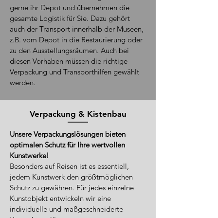
gerne ihr Depot und übernehmen die
gesamte Logistik für Sie. Dazu gehört
auch der Transport innerhalb der Museen,
z.B. vom Depot in die Restaurierung oder
zu den Ausstellungsräumen. Auch bei
diesen Vorhaben müssen die richtige
Verpackung und Transporthilfen gewählt
werden.
Verpackung & Kistenbau
Unsere Verpackungslösungen bieten
optimalen
Schutz
für Ihre wertvollen
Kunstwerke!
Besonders auf Reisen ist es essentiell,
jedem Kunstwerk den größtmöglichen
Schutz zu gewähren. Für jedes einzelne
Kunstobjekt entwickeln wir eine
individuelle und maßgeschneiderte