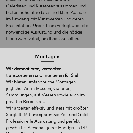
Galeristen und Kuratoren zusammen und
bieten hohe Standards und klare Abläufe
im Umgang mit Kunstwerken und deren
Präsentation. Unser Team verfügt über die
notwendige Ausrüstung und die nötige
Liebe zum Detail, um Ihnen zu helfen.
Montagen
Wir demontieren, verpacken,
transportieren und montieren für Sie!
Wir bieten umfangreiche Montagen
jeglicher Art in Museen, Galerien,
Sammlungen, auf Messen sowie auch im
privaten Bereich an.
Wir arbeiten effektiv und stets mit größter
Sorgfalt. Mit uns sparen Sie Zeit und Geld.
Professionelle Ausrüstung ​und perfekt
geschultes Personal, jeder Handgriff sitzt!