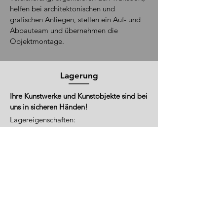
helfen bei architektonischen und
grafischen Anliegen, stellen ein Auf- und
Abbauteam und übernehmen die
Objektmontage.
Lagerung
Ihre Kunstwerke und Kunstobjekte sind bei
uns in sicheren Händen!
Lagereigenschaften:
Klimatisierung und Umweltkontrolle
zum
Schutz vor Schäden durch Feuchtigkeit,
Temperaturschwankungen und Licht.
Brandschutzsystem und
Sicherheitsalarmanlage
mit Aufschaltung
zur Polizei.
Spezielle Regalsysteme
zum sicheren
Aufbewahren Ihrer Kunstobjekte. Spezielle
Verpackungsmaterialien und -methoden