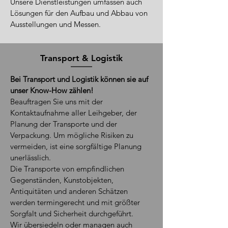
Unsere Dienstleistungen umfassen auch
Lösungen für den Aufbau und Abbau von
Ausstellungen und Messen.
Transport & Logistik
Bei Transport und Logistik können sie auf
unser Know-How zählen!
Beauftragen Sie uns mit der
Kontaktaufnahme aller Leihgeber, der
Planung der Transporte und der
Verpackung. Um mögliche Risiken zu
vermeiden, ist eine sorgfältige Planung
unerlässlich.
Die Transporte von empfindlichen
Gegenständen, Kunstobjekten,
Antiquitäten und anderen Schätzen
werden termingerecht und mit größter
Sorgfalt und Sicherheit durchgeführt.
Wir übersiedeln oder managen auch