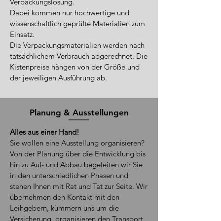
Verpackungslösung.
Dabei kommen nur hochwertige und
wissenschaftlich geprüfte Materialien zum
Einsatz.​
​Die Verpackungsmaterialien werden nach
tatsächlichem Verbrauch abgerechnet. Die
Kistenpreise hängen von der Größe und
der jeweiligen Ausführung ab.
Planung & Ausstellungen
Alles aus einer Hand!
Sie wollen eine Ausstellung organisieren?
Von der Planung über die Entwicklung bis
hin zu Auf- und Abbau begeleiten wir Sie
in den unterschiedlichen Phasen und
stehen Ihnen mit Rat und Tat zur Seite. Wir
übernehmen den Kontakt mit den
Leihgebern, kümmern uns um die
Versicherung, organisieren den Transport,